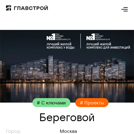
# С ключами
# Проекты
Береговой
Город:
Москва