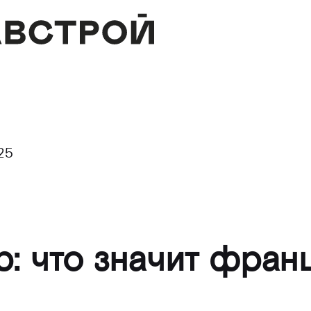
25
р: что значит фран