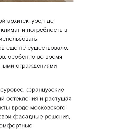
й архитектуре, где
 климат и потребность в
 использовать
ов еще не существовало.
ов, особенно во время
аными ограждениями
о суровее, французские
ии остекления и растущая
екты вроде московского
 свои фасадные решения,
 комфортные