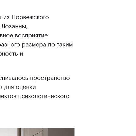
х из Норвежского
 Лозанны,
вное восприятие
разного размера по таким
рность и
ценивалось пространство
о для оценки
ектов психологического