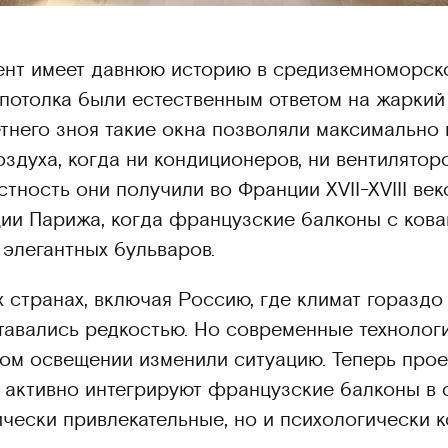
ент имеет давнюю историю в средиземноморско
потолка были естественным ответом на жаркий
етнего зноя такие окна позволяли максимально
здуха, когда ни кондиционеров, ни вентилятор
ность они получили во Франции XVII-XVIII век
ии Парижа, когда французские балконы с ков
 элегантных бульваров.
х странах, включая Россию, где климат горазд
тавались редкостью. Но современные технолог
ном освещении изменили ситуацию. Теперь про
 активно интегрируют французские балконы в
тически привлекательные, но и психологически