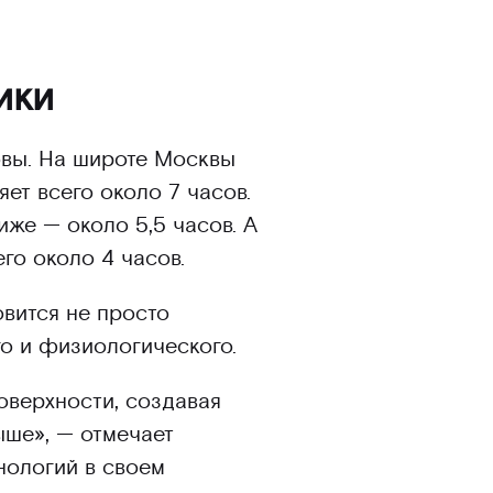
ики
овы. На широте Москвы
ет всего около 7 часов.
иже — около 5,5 часов. А
го около 4 часов.
овится не просто
о и физиологического.
оверхности, создавая
ыше», — отмечает
нологий в своем