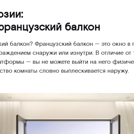
юзии:
французский балкон
кий балкон? Французский балкон — это окно в п
аждением снаружи или изнутри. В отличие от 
атформы — вы не можете выйти на него физичес
ство комнаты словно выплескивается наружу.