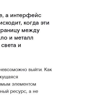
е, а интерфейс
сходит, когда эти
границу между
ло и металл
света и
 невозможно выйти. Как
ажущаяся
чимым элементом
ный ресурс, а не