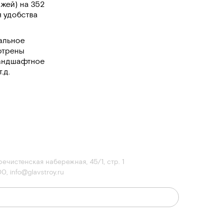
жей) на 352
 удобства
альное
отрены
ландшафтное
.д.
речистенская набережная, 45/1, стр. 1
00
,
info@glavstroy.ru