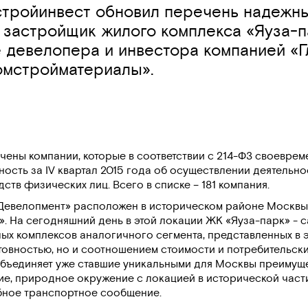
тройинвест обновил перечень надежны
 застройщик жилого комплекса «Яуза-п
е девелопера и инвестора компанией «Г
мстройматериалы».
ены компании, которые в соответствии с 214-ФЗ своеврем
ость за IV квартал 2015 года об осуществлении деятельно
тв физических лиц. Всего в списке – 181 компания.
Девелопмент»
расположен в историческом районе Москвы 
. На сегодняшний день в этой локации ЖК «Яуза-парк» - с
х комплексов аналогичного сегмента, представленных в э
отовностью, но и соотношением стоимости и потребительск
объединяет уже ставшие уникальными для Москвы преимуще
е, природное окружение с локацией в исторической част
обное транспортное сообщение.