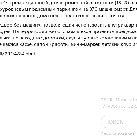
себя трехсекционный дом переменной этажности (18-20 эта
хуровневым подземным паркингом на 376 машиномест. Для
из жилой части дома непосредственно в автостоянку.
«двор без машин», позволяющая использовать внутрикварт
юдей. На территории жилого комплекса проектом предусм
тдыха, пешеходные дорожки, скульптурные композиции и 
аются кафе, салон красоты, мини-маркет, детский клуб и т
ail/2904734.html
119019
,
Москва
,
П
+7 (495) 788-02-
Служба доверия