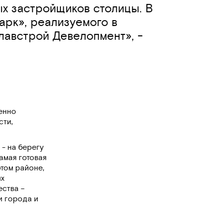
х застройщиков столицы. В
арк», реализуемого в
лавстрой Девелопмент», -
енно
сти,
- на берегу
амая готовая
том районе,
их
ства –
и города и