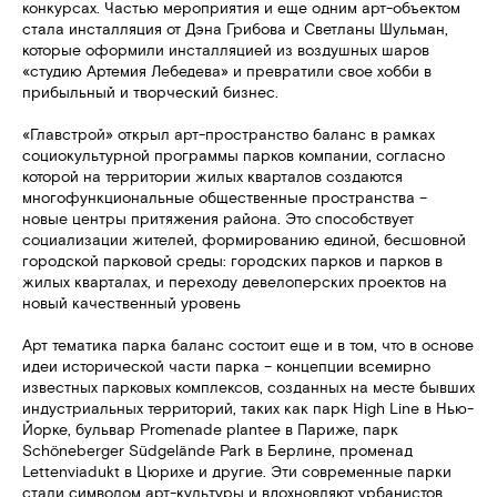
конкурсах. Частью мероприятия и еще одним арт-объектом
стала инсталляция от Дэна Грибова и Светланы Шульман,
которые оформили инсталляцией из воздушных шаров
«студию Артемия Лебедева» и превратили свое хобби в
прибыльный и творческий бизнес.
«Главстрой» открыл арт-пространство баланс в рамках
социокультурной программы парков компании, согласно
которой на территории жилых кварталов создаются
многофункциональные общественные пространства –
новые центры притяжения района. Это способствует
социализации жителей, формированию единой, бесшовной
городской парковой среды: городских парков и парков в
жилых кварталах, и переходу девелоперских проектов на
новый качественный уровень
Арт тематика парка баланс состоит еще и в том, что в основе
идеи исторической части парка – концепции всемирно
известных парковых комплексов, созданных на месте бывших
индустриальных территорий, таких как парк High Line в Нью-
Йорке, бульвар Promenade plantee в Париже, парк
Schöneberger Südgelände Park в Берлине, променад
Lettenviadukt в Цюрихе и другие. Эти современные парки
стали символом арт-культуры и вдохновляют урбанистов