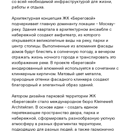
со всей необходимой инфраструктурой для жизни,
работы и отдыха.
Архитектурная концепция ЖК «Береговой»
подчеркивает главную доминанту локации – Москву-
реку. Здания квартала в архитектурном ансамбле с
набережной создают амфитеатр, из которого
открывается великолепные виды на реку, парки и
центр столицы. Выполненные из алюминия фасады
домов будут блестеть в солнечную погоду, а вечером
отражать жизнь ночного города и транслировать это
изображение реке. В проекте «Береговой»
анодированный алюминий используется в сочетании с
клинкерным кирпичом. Матовый цвет металла,
природные оттенки фасадного клинкера создают
благородный и элегантный образ зданий.
Автором дизайна парковой территории ЖК
«Береговой» стало международное бюро Kleinewelt
Architekten. В основе идеи - создать единое
перетекающее пространство двора, парка и
набережной, сформировать разнообразную уютную
атмосферу в разных фрагментах территории,
подходящую для разных людей, а также гармонично