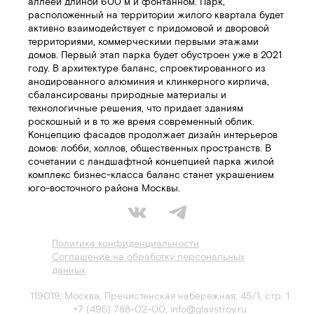
аллеей длиной 600 м и фонтанном. Парк,
расположенный на территории жилого квартала будет
активно взаимодействует с придомовой и дворовой
территориями, коммерческими первыми этажами
домов. Первый этап парка будет обустроен уже в 2021
году. В архитектуре баланс, спроектированного из
анодированного алюминия и клинкерного кирпича,
сбалансированы природные материалы и
технологичные решения, что придает зданиям
роскошный и в то же время современный облик.
Концепцию фасадов продолжает дизайн интерьеров
домов: лобби, холлов, общественных пространств. В
сочетании с ландшафтной концепцией парка жилой
комплекс бизнес-класса баланс станет украшением
юго-восточного района Москвы.
Политика конфиденциальности
Соглашение на обработку персональных
данных
119019
,
Москва
,
Пречистенская набережная, 45/1, стр. 1
+7 (495) 788-02-00
,
info@glavstroy.ru