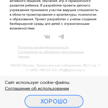
активного общения, обучения, игр и гармоничного
развития ребенка. В разработке проекта детского
учреждения принимали участие ведущие специалисты
в области проектирования и архитектуры, психологии
и образования. Проект разработан с учетом создания
безбарьерной среды для детей с ограниченными
возможностями.
Политика конфиденциальности
Соглашение на обработку персональных
данных
119019
,
Москва
,
Пречистенская набережная, 45/1, стр. 1
+7 (495) 788-02-00
,
info@glavstroy.ru
Сайт использует cookie-файлы.
Соглашение об использовании
Служба доверия
Заявление об ограничении ответственности
ХОРОШО