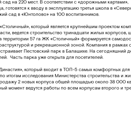
й сад на 220 мест. В соответствии с «дорожными картами»,
 готовятся к вводу в эксплуатацию третья школа в «Север
кий сад в «Юнтолово» на 100 воспитанников.
«Столичный», который является крупнейшим проектом ком
асти, ведется строительство тринадцати жилых корпусов, 
 На территории 57 га ЖК «Столичный» формируется самодо
раструктурой и рекреационной зоной. Компания в рамках 
страивает Пестовский парк в Балашихе. На сегодняшний д
ей. Часть парка уже открыта для посетителей.
Династия», который входит в ТОП-5 самых комфортных для
по итогам исследования Министерства строительства и ж
продажу 2 новых корпуса общей площадью около 38 000 кв
нный момент ведутся работы по всем корпусам второго и тр