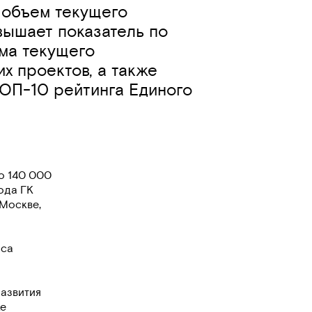
 объем текущего
евышает показатель по
ема текущего
х проектов, а также
ТОП-10 рейтинга Единого
о 140 000
ода ГК
 Москве,
сса
развития
ке