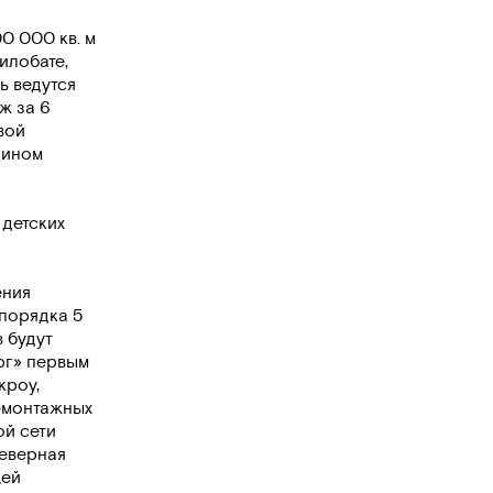
0 000 кв. м
илобате,
ь ведутся
ж за 6
вой
зином
 детских
ения
 порядка 5
 будут
рг» первым
кроу,
-монтажных
ой сети
Северная
щей