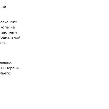
ной
плексного
школы на
статочный
социальной
ень
илищно-
.м. Первый
етьего