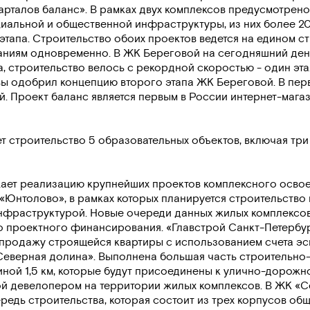
рталов баланс». В рамках двух комплексов предусмотрено
оциальной и общественной инфраструктуры, из них более 20
этапа. Строительство обоих проектов ведется на едином ст
даниям одновременно. В ЖК Береговой на сегодняшний ден
, строительство велось с рекордной скоростью - один эта
вы одобрил концепцию второго этапа ЖК Береговой. В пер
й. Проект баланс является первым в России интернет-мага
т строительство 5 образовательных объектов, включая три
ает реализацию крупнейших проектов комплексного осво
«Юнтолово», в рамках которых планируется строительство
инфраструктурой. Новые очереди данных жилых комплексов
о проектного финансирования. «Главстрой Санкт-Петербу
продажу строящейся квартиры с использованием счета эс
«Северная долина». Выполнена большая часть строительно
иной 1,5 км, которые будут присоединены к улично-дорожн
ой девелопером на территории жилых комплексов. В ЖК «
редь строительства, которая состоит из трех корпусов об