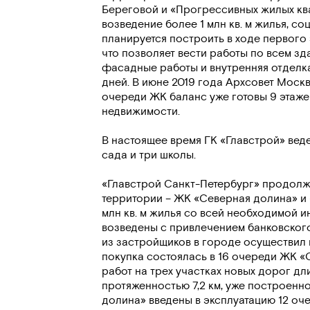
Береговой и «Прогрессивных жилых ква
возведение более 1 млн кв. м жилья, с
планируется построить в ходе первого 
что позволяет вести работы по всем з
фасадные работы и внутренняя отделка
дней. В июне 2019 года Архсовет Моск
очереди ЖК баланс уже готовы 9 этаже
недвижимости.
В настоящее время ГК «Главстрой» веде
сада и три школы.
«Главстрой Санкт-Петербург» продолж
территории – ЖК «Северная долина» и 
млн кв. м жилья со всей необходимой 
возведены с привлечением банковског
из застройщиков в городе осуществил 
покупка состоялась в 16 очереди ЖК 
работ на трех участках новых дорог дл
протяженностью 7,2 км, уже построенн
долина» введены в эксплуатацию 12 оче